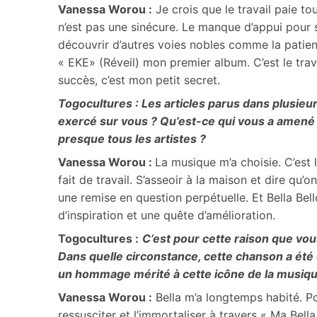
Vanessa Worou :
Je crois que le travail paie to
n’est pas une sinécure. Le manque d’appui pour 
découvrir d’autres voies nobles comme la patience
« EKE» (Réveil) mon premier album. C’est le trava
succès, c’est mon petit secret.
Togocultures : Les articles parus dans plusieur
exercé sur vous ? Qu’est-ce qui vous a amené 
presque tous les artistes ?
Vanessa Worou :
La musique m’a choisie. C’est le
fait de travail. S’asseoir à la maison et dire qu’o
une remise en question perpétuelle. Et Bella Bel
d’inspiration et une quête d’amélioration.
Togocultures :
C’est pour cette raison que vou
Dans quelle circonstance, cette chanson a ét
un hommage mérité à cette icône de la musique
Vanessa Worou :
Bella m’a longtemps habité. Pou
ressusciter et l’immortaliser à travers « Ma Bella