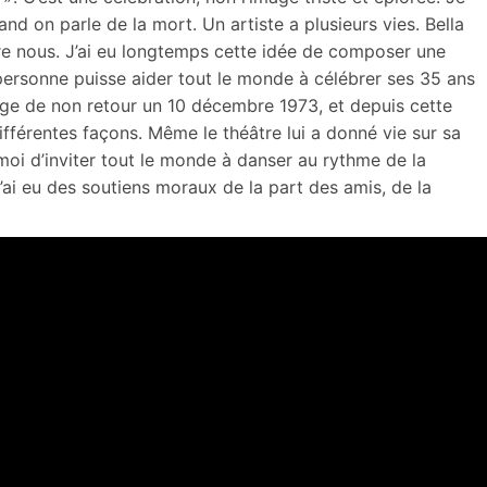
nd on parle de la mort. Un artiste a plusieurs vies. Bella
ntre nous. J’ai eu longtemps cette idée de composer une
 personne puisse aider tout le monde à célébrer ses 35 ans
yage de non retour un 10 décembre 1973, et depuis cette
ifférentes façons. Même le théâtre lui a donné vie sur sa
moi d’inviter tout le monde à danser au rythme de la
 j’ai eu des soutiens moraux de la part des amis, de la