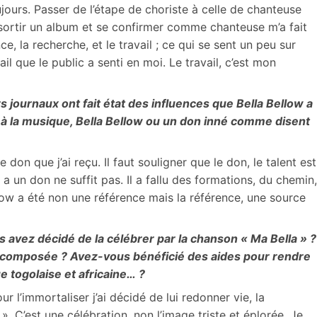
ujours. Passer de l’étape de choriste à celle de chanteuse
sortir un album et se confirmer comme chanteuse m’a fait
, la recherche, et le travail ; ce qui se sent un peu sur
il que le public a senti en moi. Le travail, c’est mon
s journaux ont fait état des influences que Bella Bellow a
à la musique, Bella Bellow ou un don inné comme disent
 don que j’ai reçu. Il faut souligner que le don, le talent est
n a un don ne suffit pas. Il a fallu des formations, du chemin,
low a été non une référence mais la référence, une source
s avez décidé de la célébrer par la chanson « Ma Bella » ?
é composée ? Avez-vous bénéficié des aides pour rendre
 togolaise et africaine… ?
r l’immortaliser j’ai décidé de lui redonner vie, la
 ». C’est une célébration, non l’image triste et éplorée. Je