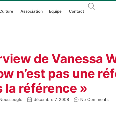
Culture
Association
Equipe
Contact
rview de Vanessa Wo
ow n’est pas une ré
 la référence »
Noussouglo
décembre 7, 2008
No Comments