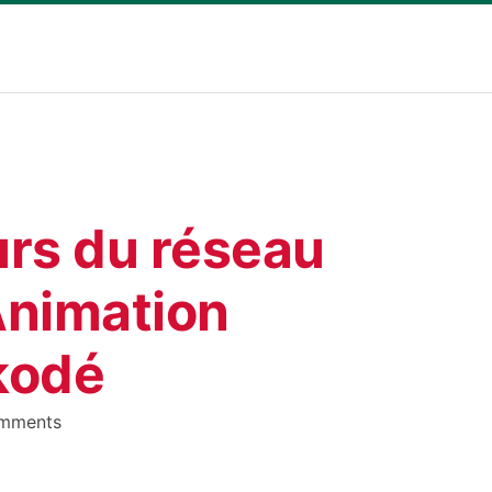
rs du réseau
Animation
okodé
mments