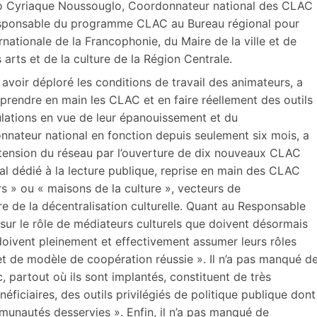
o Cyriaque Noussouglo, Coordonnateur national des CLAC
esponsable du programme CLAC au Bureau régional pour
ernationale de la Francophonie, du Maire de la ville et de
arts et de la culture de la Région Centrale.
 avoir déploré les conditions de travail des animateurs, a
eprendre en main les CLAC et en faire réellement des outils
ulations en vue de leur épanouissement et du
nnateur national en fonction depuis seulement six mois, a
extension du réseau par l’ouverture de dix nouveaux CLAC
nal dédié à la lecture publique, reprise en main des CLAC
rs » ou « maisons de la culture », vecteurs de
e de la décentralisation culturelle. Quant au Responsable
 sur le rôle de médiateurs culturels que doivent désormais
 doivent pleinement et effectivement assumer leurs rôles
 et de modèle de coopération réussie ». Il n’a pas manqué d
ac, partout où ils sont implantés, constituent de très
ficiaires, des outils privilégiés de politique publique dont
mmunautés desservies ». Enfin, il n’a pas manqué de