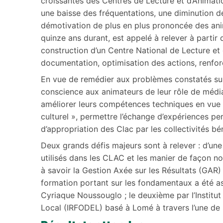
croissantes des Centres de Lecture et d’Animati
une baisse des fréquentations, une diminution d
démotivation de plus en plus prononcée des anim
quinze ans durant, est appelé à relever à partir
construction d’un Centre National de Lecture et 
documentation, optimisation des actions, renforc
En vue de remédier aux problèmes constatés sur l
conscience aux animateurs de leur rôle de média
améliorer leurs compétences techniques en vue d
culturel », permettre l’échange d’expériences pers
d’appropriation des Clac par les collectivités bén
Deux grands défis majeurs sont à relever : d’une
utilisés dans les CLAC et les manier de façon no
à savoir la Gestion Axée sur les Résultats (GAR) 
formation portant sur les fondamentaux a été as
Cyriaque Noussouglo ; le deuxième par l’Instit
Local (IRFODEL) basé à Lomé à travers l’une d