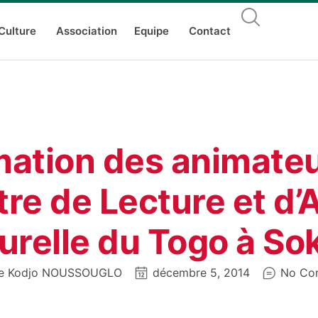
Culture
Association
Equipe
Contact
mation des animateu
re de Lecture et d’
urelle du Togo à S
ue Kodjo NOUSSOUGLO
décembre 5, 2014
No Co