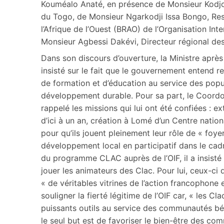
Kouméalo Anaté, en présence de Monsieur Kodj
du Togo, de Monsieur Ngarkodji Issa Bongo, R
l’Afrique de l’Ouest (BRAO) de l’Organisation Int
Monsieur Agbessi Dakévi, Directeur régional des 
Dans son discours d’ouverture, la Ministre après
insisté sur le fait que le gouvernement entend r
de formation et d’éducation au service des pop
développement durable. Pour sa part, le Coordo
rappelé les missions qui lui ont été confiées : 
d’ici à un an, création à Lomé d’un Centre natio
pour qu’ils jouent pleinement leur rôle de « foye
développement local en participatif dans le cadr
du programme CLAC auprès de l’OIF, il a insisté
jouer les animateurs des Clac. Pour lui, ceux-ci
« de véritables vitrines de l’action francophone
souligner la fierté légitime de l’OIF car, « les Cl
puissants outils au service des communautés béné
le seul but est de favoriser le bien-être des co