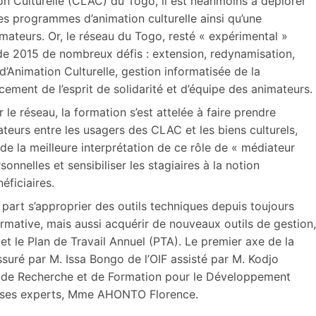
on Culturelle (CLAC) du Togo, il est néanmoins à déplorer
es programmes d’animation culturelle ainsi qu’une
ateurs. Or, le réseau du Togo, resté « expérimental »
 de 2015 de nombreux défis : extension, redynamisation,
d’Animation Culturelle, gestion informatisée de la
ement de l’esprit de solidarité et d’équipe des animateurs.
e réseau, la formation s’est attelée à faire prendre
teurs entre les usagers des CLAC et les biens culturels,
e la meilleure interprétation de ce rôle de « médiateur
onnelles et sensibiliser les stagiaires à la notion
éficiaires.
 part s’approprier des outils techniques depuis toujours
rmative, mais aussi acquérir de nouveaux outils de gestion,
et le Plan de Travail Annuel (PTA). Le premier axe de la
suré par M. Issa Bongo de l’OIF assisté par M. Kodjo
ut de Recherche et de Formation pour le Développement
e ses experts, Mme AHONTO Florence.