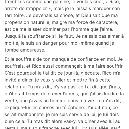
tremblais comme une gamine, je voulais crier, « Rico,
arrête de m’appeler », mais je le laissais marquer son
territoire. Je devenais sa chose, et Dieu sait que ma
propension naturelle, malgré ma force de caractère,
est de me laisser dominer par l’homme que j’aime.
Jusqu’à la souffrance s’il le faut. Je ne sais pas aimer à
moitié, je suis un danger pour moi-même quand je
tombe amoureuse.
Et je souffrais de ton manque de confiance en moi. Je
souffrais, et Rico aussi commençait à me faire souffrir.
C’est pourquoi je t’ai dit ce jour-là, « écoute, Rico m’a
invité à dîner, je veux y aller et mettre fin à cette
relation ». Tu m’as dit, n’y va pas. Je t’ai dit que j’irais,
qu’il était temps de crever l’abcès, que j’allais lui dire la
vérité, que j’avais un homme dans ma vie. Tu m’as dit,
explique-lui les choses au téléphone. J’ai dit non, ce
serait malhonnête, je me suis servie de lui, je lui dois
bien cela. Tu m’as dit alors vas-y, va dîner avec lui au
restau, mais sois franche avec lui ! J’y suis allée, sauf