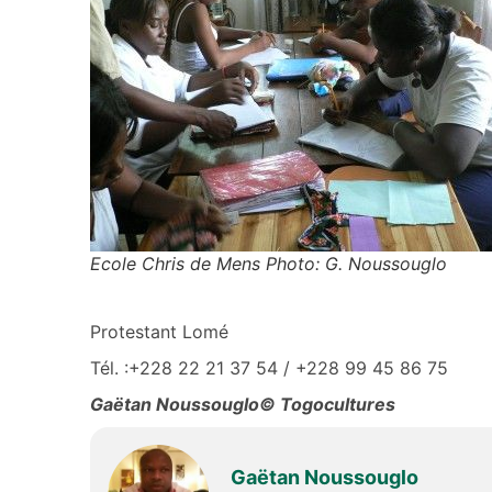
Ecole Chris de Mens Photo: G. Noussouglo
Protestant Lomé
Tél. :+228 22 21 37 54 / +228 99 45 86 75
Gaëtan Noussouglo© Togocultures
Gaëtan Noussouglo