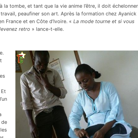
a tombe, et tant que la vie anime l’être, il doit échelonner
 travail, peaufiner son art. Après la formation chez Ayanick
en France et en Côte d’Ivoire. «
La mode tourne et si vous
devenez retro
» lance-t-elle.
e.
t
des
 Et
’un
a
é de
les
ns