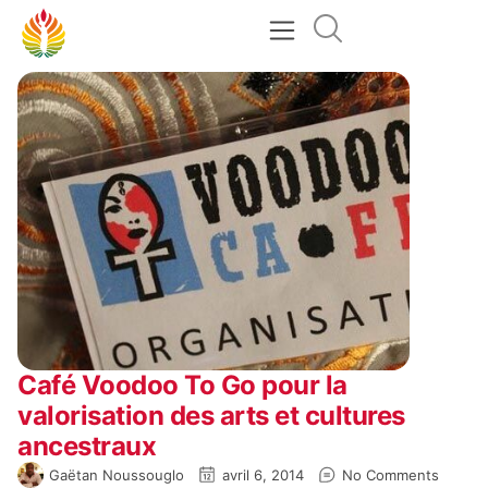
Café Voodoo To Go pour la
valorisation des arts et cultures
ancestraux
Gaëtan Noussouglo
avril 6, 2014
No Comments