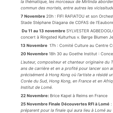
la thématique, les morceaux de Mirlinda aborde
commun des mortels, entre autres les vicissitudes
7 Novembre
20h : FIFI RAFIATOU et son Orches
Stade Stéphane Diagana de CDFAS de l’Eaubon
Du 11 au 13 novembre
SYLVESTER AGBEDOGLO 
concert à Ringsted Kulturhus v. Børge Blumen J
13 Novembre
17h : Comité Culture au Centre
20 Novembre
18h 30 au Goethe Institut : Conc
L’auteur, compositeur et chanteur originaire du T
ans de carrière et en a profité pour lancer son 
précisément à Hong Kong où l’artiste a résidé u
Corée du Sud, Hong Kong, en France et en Afriqu
Institut de Lomé.
22 Novembre:
Brice Kapel à Reims en France
25 Novembre Finale Découvertes RFI à Lomé
:
préparent pour la finale qui aura lieu à Lomé a