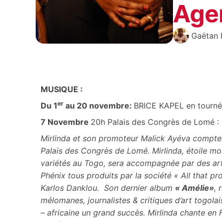
Age
Gaëtan 
MUSIQUE :
er
Du 1
au 20 novembre:
BRICE KAPEL en tourné
7 Novembre
20h Palais des Congrès de Lomé :
Mirlinda et son promoteur Malick Ayéva compten
Palais des Congrès de Lomé. Mirlinda, étoile m
variétés au Togo, sera accompagnée par des art
Phénix tous produits par la société « All that pr
Karlos Danklou. Son dernier album
« Amélie»
, 
mélomanes, journalistes & critiques d’art togolai
– africaine un grand succès. Mirlinda chante en 