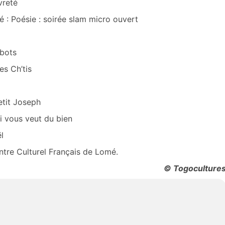
vreté
: Poésie : soirée slam micro ouvert
obots
es Ch’tis
etit Joseph
i vous veut du bien
l
tre Culturel Français de Lomé.
© Togoculture