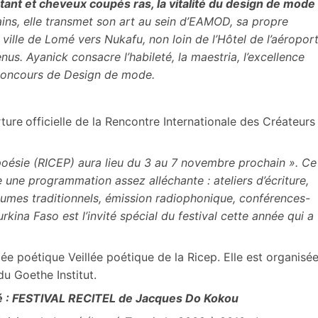
tant et cheveux coupés ras, la vitalité du design de mode
ains, elle transmet son art au sein d’EAMOD, sa propre
ville de Lomé vers Nukafu, non loin de l’Hôtel de l’aéropor
us. Ayanick consacre l’habileté, la maestria, l’excellence
 Concours de Design de mode.
rture
officielle de la Rencontre Internationale des Créateurs
poésie (RICEP) aura lieu du 3 au 7 novembre prochain »
. Ce
e une programmation assez alléchante : ateliers d’écriture,
tumes traditionnels, émission radiophonique, conférences-
rkina Faso est l’invité spécial du festival cette année qui a
llée poétique Veillée poétique de la Ricep. Elle est organisé
du Goethe Institut.
 : FESTIVAL RECITEL de Jacques Do Kokou