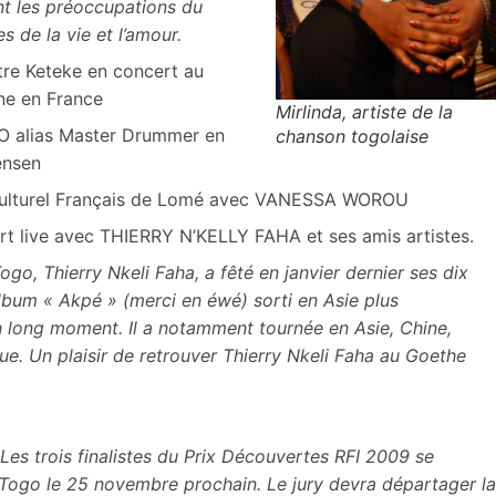
nt les préoccupations du
 de la vie et l’amour.
tre Keteke en concert au
ne en France
Mirlinda, artiste de la
alias Master Drummer en
chanson togolaise
ensen
 Culturel Français de Lomé avec VANESSA WOROU
ert live avec THIERRY N’KELLY FAHA et ses amis artistes.
ogo, Thierry Nkeli Faha, a fêté en janvier dernier ses dix
album « Akpé » (merci en éwé) sorti en Asie plus
n long moment. Il a notamment tournée en Asie, Chine,
e. Un plaisir de retrouver Thierry Nkeli Faha au Goethe
Les trois finalistes du Prix Découvertes RFI 2009 se
u Togo le 25 novembre prochain. Le jury devra départager la