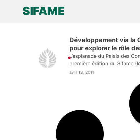
pour explorer le rôle des femmes
Edem Gadegbeku
SIFAME
avril 18, 2011
Développement via la 
pour explorer le rôle 
L’esplanade du Palais des Con
première édition du Sifame (le
avril 18, 2011