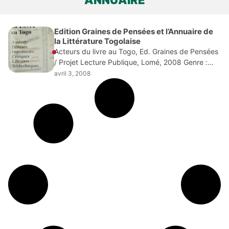
Edition Graines de Pensées et l’Annuaire de
la Littérature Togolaise
Acteurs du livre au Togo, Ed. Graines de Pensées
/ Projet Lecture Publique, Lomé, 2008 Genre :
Annuaire à posséder à tout prix. Destiné à servir
avril 3, 2008
et à promouvoir le